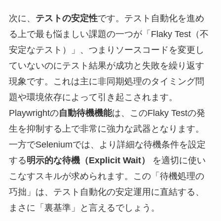
次に、
テストの安定性
です。テスト自動化を進め
る上で最も悩ましい課題の一つが「Flaky Test（不
安定なテスト）」、つまりソースコードを変更し
ていないのにテスト結果が成功と失敗を繰り返す
現象です。これは主に非同期処理のタイミング問
題や環境依存によって引き起こされます。
Playwrightの
自動待機機能
は、このFlaky Testの発
生を抑制する上で非常に強力な武器となります。
一方でSeleniumでは、より詳細な待機条件を設定
する
明示的な待機（Explicit Wait）
を適切に使い
こなすスキルが求められます。この「待機処理の
巧拙」は、テスト自動化の安定運用に直結する、
まさに「裏基準」と言えるでしょう。