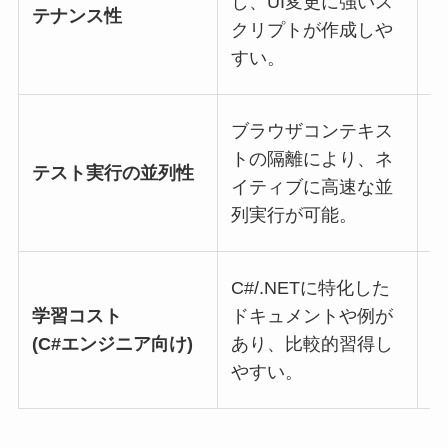
し、UI変更に強いス
U
テナンス性
クリプトが作成しや
すい。
ブラウザコンテキス
S
トの隔離により、ネ
テスト実行の並列性
イティブに高速な並
列実行が可能。
C#/.NETに特化した
面
学習コスト
ドキュメントや例が
(C#エンジニア向け)
あり、比較的習得し
やすい。