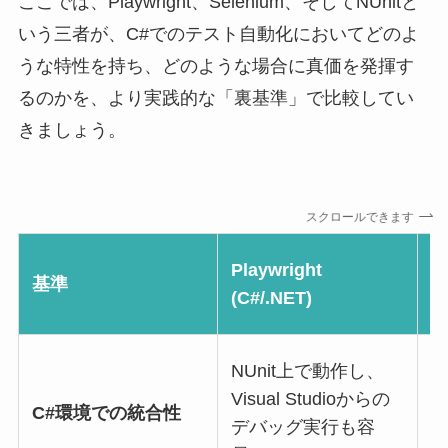
ここでは、Playwright、Selenium、そしてNUnitと
いう三者が、C#でのテスト自動化においてどのよ
うな特性を持ち、どのような場合に真価を発揮す
るのかを、より実践的な「裏基準」で比較してい
きましょう。
スクロールできます
Playwright
S
基準
(C#/.NET)
(
NUnit上で動作し、
Visual Studioからの
C#環境での統合性
ー
デバッグ実行も容