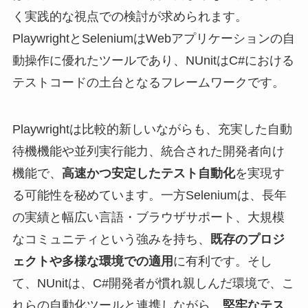
く実践的な視点での検討が求められます。
PlaywrightとSeleniumはWebアプリケーションの自
動操作に優れたツールであり、NUnitはC#における
テストコードの土台となるフレームワークです。
Playwrightは比較的新しいながらも、充実した自動
待機機能や並列実行能力、統合された開発者向け
機能で、
高速かつ安定したテスト自動化
を実現す
る可能性を秘めています。一方Seleniumは、長年
の実績と幅広い言語・ブラウザサポート、大規模
なコミュニティという強みを持ち、
既存のプロジ
ェクトや多様な環境での適用
に有利です。そし
て、NUnitは、C#開発者が慣れ親しんだ環境で、こ
れらの自動化ツールと連携しながら、
堅牢なテス