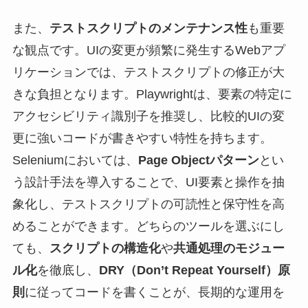
また、
テストスクリプトのメンテナンス性
も重要
な観点です。UIの変更が頻繁に発生するWebアプ
リケーションでは、テストスクリプトの修正が大
きな負担となります。Playwrightは、要素の特定に
アクセシビリティ識別子を推奨し、比較的UIの変
更に強いコードが書きやすい特性を持ちます。
Seleniumにおいては、
Page Objectパターン
とい
う設計手法を導入することで、UI要素と操作を抽
象化し、テストスクリプトの可読性と保守性を高
めることができます。どちらのツールを選ぶにし
ても、
スクリプトの構造化
や
共通処理のモジュー
ル化
を徹底し、
DRY（Don’t Repeat Yourself）原
則
に従ってコードを書くことが、長期的な運用を