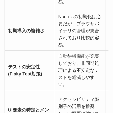
易。
Node.jsの初期化は必
要だが、ブラウザバ
W
初期導入の複雑さ
イナリの管理が統合
されており比較的容
易。
自動待機機能が充実
明
しており、非同期処
W
テストの安定性
理による不安定なテ
(Flaky Test対策)
ストを軽減しやす
い。
アクセシビリティ識
P
別子の活用を推奨
UI要素の特定とメン